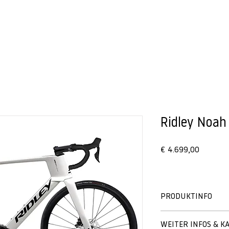
BIKES
VERLEIH
Ridley Noah
Preis
€ 4.699,00
PRODUKTINFO
Der Noah bietet die gl
WEITER INFOS & K
Eigenschaften wie der 