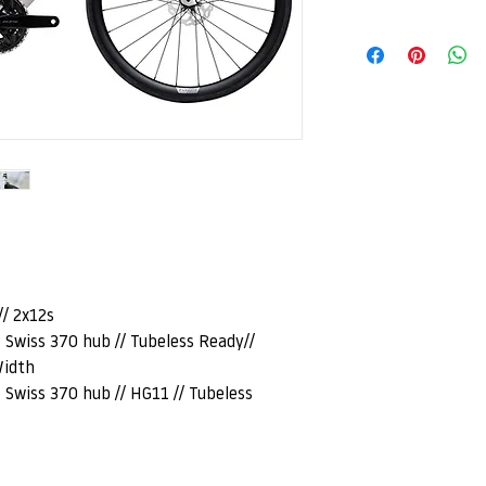
Bike baut auf dem Erfo
Du hast Interesse an 
Ikonen wie Robbie McE
Scroll nach unten und
Etappen der Tour de F
Formular auf. Anschlie
Unterschied ist das Ca
Wunschartikel bei uns
Integration. Der Fahre
Lenker/Vorbau-Kombina
Hauptstraße 48​​​​​
Cockpit ausstatten. N
​​2241 Reyersdorf
auch mechanisches Sch
möglich.
Jetzt kontaktieren - 
// 2x12s
 Swiss 370 hub // Tubeless Ready//
Width
 Swiss 370 hub // HG11 // Tubeless