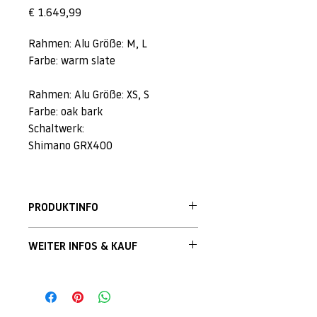
Preis
€ 1.649,99
Rahmen: Alu Größe: M, L
Farbe: warm slate
Rahmen: Alu Größe: XS, S
Farbe: oak bark
Schaltwerk:
Shimano GRX400
PRODUKTINFO
WEITER INFOS & KAUF
Du hast Interesse an diesem Produkt?
Scroll nach unten und nimm Kontakt
zum Store über das Formular auf.