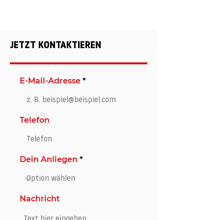
Anschließend kannst du dir deinen
Wunschartikel bei uns im Shop abholen.
Hauptstraße 48​​​​​
​​2241 Reyersdorf
JETZT KONTAKTIEREN
Jetzt kontaktieren - siehe
Kontaktformular unten
E-Mail-Adresse
Telefon
Dein Anliegen
Nachricht