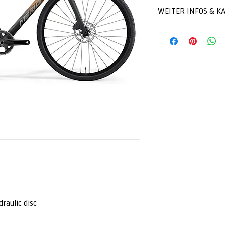
WEITER INFOS & K
Du hast Interesse an 
Scroll nach unten und
Formular auf. Anschlie
Wunschartikel bei uns
Hauptstraße 48​​​​​
​​2241 Reyersdorf
Jetzt kontaktieren - 
aulic disc