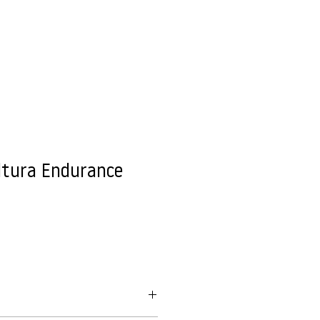
SERVICE
OUTDOOR
ÜBER UNS
SHOP
ltura Endurance