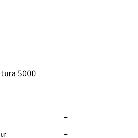
SERVICE
OUTDOOR
ÜBER UNS
SHOP
ltura 5000
AUF