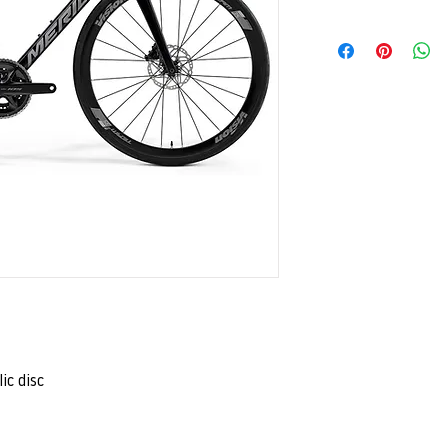
Du hast Interesse an 
Scroll nach unten und
Formular auf. Anschlie
Wunschartikel bei uns
Hauptstraße 48​​​​​
​​2241 Reyersdorf
Jetzt kontaktieren - 
c disc