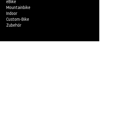
eBike
Mountainbike
Indoor
Custom-Bike
Zubehör
SERVICE
Bike Service Pakete
Ski Service Pakete
OUTDOOR
Wintersport
Sommersport
VERLEIH
Ski
Bike