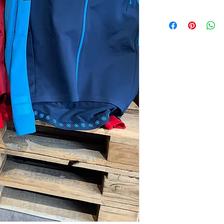
Du hast Interesse an 
Scroll nach unten und
Formular auf. Anschlie
Wunschartikel bei uns
Hauptstraße 48​​​​​
​​2241 Reyersdorf
Jetzt kontaktieren - 