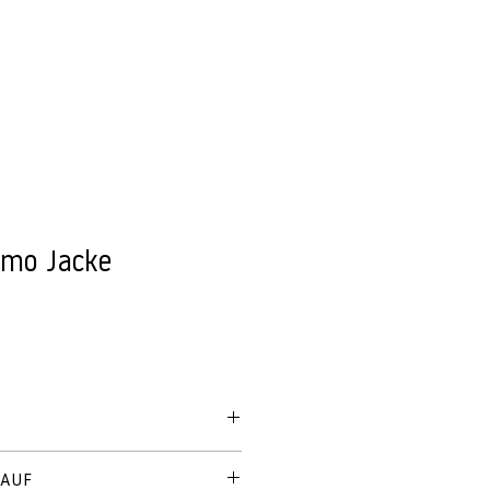
SERVICE
OUTDOOR
ÜBER UNS
SHOP
rmo Jacke
KAUF