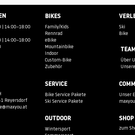
EN
BIKES
VERL
 | 14:00–18:00
Family/Kids
Ski
n
Rennrad
Bike
 | 14:00–18:00
eBike
13:00
Mountainbike
TEA
Indoor
Custom-Bike
Über 
Zubehör
Unsere
SERVICE
COMM
H
Bike Service Pakete
Unser E
41 Reyersdorf
Ski Service Pakete
maxyou
ce@maxyou.at
OUTDOOR
SHOP
z
um Sh
Wintersport