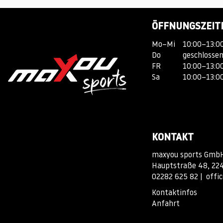
ÖFFNUNGSZEIT
Mo–Mi
10:00–13:00
Do
geschlosse
FR
10:00–13:00
Sa
10:00–
KONTAKT
maxyou sports Gmb
Hauptstraße 48, 22
02282 625 82
|
offi
Kontaktinfos
Anfahrt