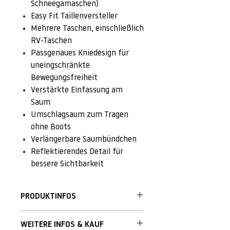
Schneegamaschen)
Easy Fit Taillenversteller
Mehrere Taschen, einschließlich
RV-Taschen
Passgenaues Kniedesign für
uneingschränkte
Bewegungsfreiheit
Verstärkte Einfassung am
Saum
Umschlagsaum zum Tragen
ohne Boots
Verlängerbare Saumbündchen
Reflektierendes Detail für
bessere Sichtbarkeit
PRODUKTINFOS
Unsere Skihose für Kinder wurde für
WEITERE INFOS & KAUF
Abenteuer am Berg entworfen und ist