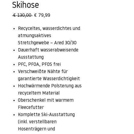
Skihose
Standardpreis
Sale-
 € 130,00 
€ 79,99
Preis
Recyceltes, wasserdichtes und
atmungsaktives
Stretchgewebe – Ared 30/30
Dauerhaft wasserabweisende
Ausstattung
PFC, PFOA, PFOS frei
Verschweißte Nähte für
garantierte Wasserdichtigkeit
Hochwärmende Polsterung aus
recyceltem Material
Oberschenkel mit warmem
Fleecefutter
Komplette Ski-Ausstattung
(inkl. verstellbaren
Hosenträgern und