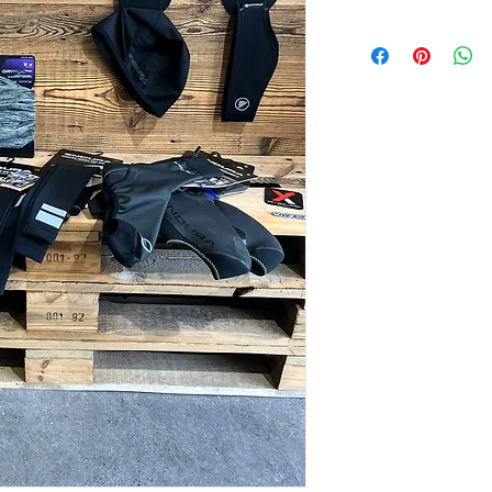
Du hast Interesse an 
Scroll nach unten und
Formular auf. Anschlie
Wunschartikel bei uns
Hauptstraße 48​​​​​
​​2241 Reyersdorf
Jetzt kontaktieren - 